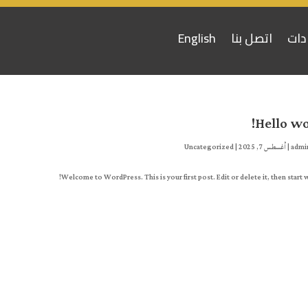
دات
اتصل بنا
English
Hello wo
admi
|
أغسطس 7, 2025
|
Uncategorized
Welcome to WordPress. This is your first post. Edit or delete it, then start w